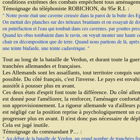
conditions extrêmes des combats empêchent tous aménagemen
Témoignage du téléphoniste ROBICHON, du 95e R.I. :
" Notre poste était une caverne creusée dans la paroi de la butte des Epa
On mettait des planches sur des tréteaux branlants et on essayait de do
en putréfaction et l'eau qui tombait dans ces cavernes, par gouttes pre
Quand les obus tombaient dans le ravin, on voyait monter une haute col
chair en décomposition que de terre. Quand nous partions de là, après 
une teinte blafarde, une teinte cadavérique. "
Tout au long de la bataille de Verdun, et durant toute la guerr
tranchées allemandes et françaises.
Les Allemands sont les assaillants, tout territoire conquis su
possible. Du côté français, c'est l'inverse. Le pays est envah
aussitôt à pousser plus en avant.
Ces deux états d'esprit font toute la différence. Du côté alle
est donné pour l'améliorer, la renforcer, l'aménager confort
son approvisionnement. La rigueur allemande va d'ailleurs p
est négligé car la position reprise à psychologiquement un car
progresser plus en avant. Il n'est donc pas nécessaire de dé
Cela est jugé inutile.
Témoignage du commandant P… :
" Au début de la bataille de Verdun, un grand nombre de tranchées fra