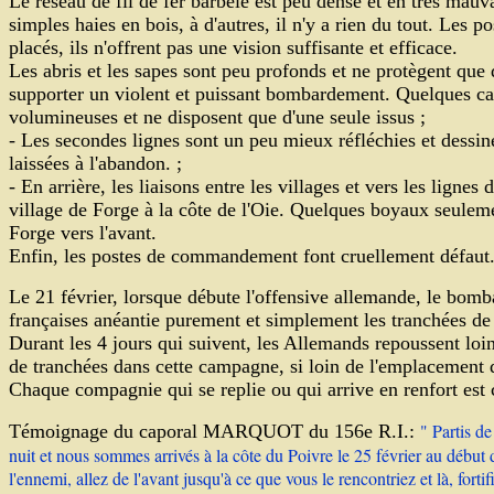
Le réseau de fil de fer barbelé est peu dense et en très mauva
simples haies en bois, à d'autres, il n'y a rien du tout. Les
placés, ils n'offrent pas une vision suffisante et efficace.
Les abris et les sapes sont peu profonds et ne protègent que 
supporter un violent et puissant bombardement. Quelques cav
volumineuses et ne disposent que d'une seule issus ;
- Les secondes lignes sont un peu mieux réfléchies et dessiné
laissées à l'abandon. ;
- En arrière, les liaisons entre les villages et vers les lignes 
village de Forge à la côte de l'Oie. Quelques boyaux seuleme
Forge vers l'avant.
Enfin, les postes de commandement font cruellement défaut
Le 21 février, lorsque débute l'offensive allemande, le bomb
françaises anéantie purement et simplement les tranchées de
Durant les 4 jours qui suivent, les Allemands repoussent loin
de tranchées dans cette campagne, si loin de l'emplacement 
Chaque compagnie qui se replie ou qui arrive en renfort est c
" Partis d
Témoignage du caporal MARQUOT du 156e R.I.:
nuit et nous sommes arrivés à la côte du Poivre le 25 février au début 
l'ennemi, allez de l'avant jusqu'à ce que vous le rencontriez et là, forti