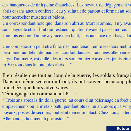
des banquettes de tir à peine ébauchées. Les boyaux de dégagement vers
abris et sans aucun confort ; l'eau y suintait de partout et formait au 
pour accrocher musettes et bidons.
Un correspondant note que, dans son abri au Mort-Homme, il n'y avait 
sans baguette et sur huit qui restaient, quatre n'avaient pas d'amorce.
Une fois encore, l'imprévoyance d'en haut, l'insouciance d'en bas, alla
Une comparaison peut être faite, dès maintenant, entre les deux méthode
prisonnier au début de mars, est conduit dans les tranchées allemandes 
large d'un mètre, est dallé ; les murs sont en pierre avec des joints ci
m 50 ; tout dans le fond, des abris… "
Il en résulte que tout au long de la guerre, les soldats franç
Dans un même secteur du front, ils ont souvent beaucoup plus
tranchées que leurs adversaires.
Témoignage du commandant P… :
" Trois ans après la fin de la guerre, au cours d'un pèlerinage en forêt
emplacements où je m'étais battu pendant plus d'un an, alors qu'à vingt
boyaux, postes de secours, tout était demeuré intact. Chez nous, la ter
Allemands, du ciment à profusion. "