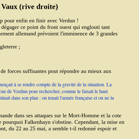
 Vaux (rive droite)
p pour enfin en finir avec Verdun !
 dégager ce point du front ouest qui englouti tant
gnement allemand prévoient l'imminence de 3 grandes
gleterre
;
 de forces suffisantes pout répondre au mieux aux
it à se rendre compte de la gravité de la situation. La
tour de Verdun pour rechercher, comme le faisait le haut
nait dans son plan : on tenait l'armée française et on ne la
lemande dans ses attaques sur le Mort-Homme et la cote
dre pourquoi Falkenhayn s'obstine. Cependant, la mise en
ont, du 22 au 25 mai, a semble t-il redonné espoir et