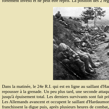
fortement investi et ne peut être repris. La position des 2 ré
Dans la matinée, le 24e R.I. qui est en ligne au saillant d'H
repousser à la grenade. Un peu plus tard, une seconde attaq
jusqu'à épuisement total. Les derniers survivants sont fait pr
Les Allemands avancent et occupent le saillant d'Hardaumont,
franchissent la digue puis, après plusieurs heures de combat