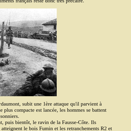
giments français reste donc très précaire.
ardaumont, subit une 1ère attaque qu'il parvient à
ue plus compacte est lancée, les hommes se battent
isonniers.
 puis bientôt, le ravin de la Fausse-Côte. Ils
, atteignent le bois Fumin et les retranchements R2 et