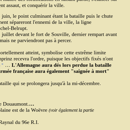
t assaut, et conquérir la ville.
in, le point culminant étant la bataille puis le chute
ment sépareront l'ennemi de la ville, la ligne
chel-Belrupt.
juillet devant le fort de Souville, dernier rempart avant
mais ne parviendront pas à percer.
tellement atteint, symbolise cette extrême limite
rinz recevra l'ordre, puisque les objectifs fixés n'ont
 "
…
L'Allemagne aura dés lors perdue la bataille
'armée française aura également "saignée à mort"
bataille qui se prolongera jusqu'à la mi-décembre.
 de Douaumont.
…
plaine est de la Woëvre
(voir également la partie
Raynal du 96e R.I.