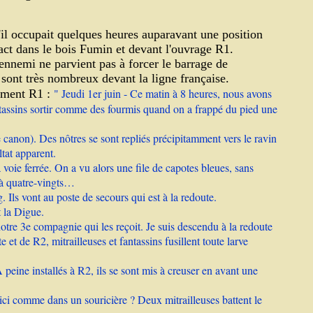
u'il occupait quelques heures auparavant une position
act dans le bois Fumin et devant l'ouvrage R1.
'ennemi ne parvient pas à forcer le barrage de
 sont très nombreux devant la ligne française.
" Jeudi 1er juin - Ce matin à 8 heures, nous avons
ement R1 :
ntassins sortir comme des fourmis quand on a frappé du pied une
e canon). Des nôtres se sont repliés précipitamment vers le ravin
ltat apparent.
 voie ferrée. On a vu alors une file de capotes bleues, sans
 à quatre-vingts…
 Ils vont au poste de secours qui est à la redoute.
t la Digue.
notre 3e compagnie qui les reçoit. Je suis descendu à la redoute
et de R2, mitrailleuses et fantassins fusillent toute larve
peine installés à R2, ils se sont mis à creuser en avant une
 ici comme dans un souricière ? Deux mitrailleuses battent le