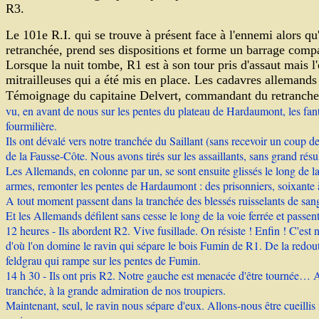
R3.
Le 101e R.I. qui se trouve à présent face à l'ennemi alors q
retranchée, prend ses dispositions et forme un barrage comp
Lorsque la nuit tombe, R1 est à son tour pris d'assaut mais l
mitrailleuses qui a été mis en place. Les cadavres allemands
Témoignage du capitaine Delvert, commandant du retranch
vu, en avant de nous sur les pentes du plateau de Hardaumont, les fa
fourmilière.
Ils ont dévalé vers notre tranchée du Saillant (sans recevoir un coup d
de la Fausse-Côte. Nous avons tirés sur les assaillants, sans grand résu
Les Allemands, en colonne par un, se sont ensuite glissés le long de la
armes, remonter les pentes de Hardaumont : des prisonniers, soixante
A tout moment passent dans la tranchée des blessés ruisselants de sang.
Et les Allemands défilent sans cesse le long de la voie ferrée et passen
12 heures - Ils abordent R2. Vive fusillade. On résiste ! Enfin ! C'est 
d'où l'on domine le ravin qui sépare le bois Fumin de R1. De la redoute 
feldgrau qui rampe sur les pentes de Fumin.
14 h 30 - Ils ont pris R2. Notre gauche est menacée d'être tournée… A 
tranchée, à la grande admiration de nos troupiers.
Maintenant, seul, le ravin nous sépare d'eux. Allons-nous être cueillis