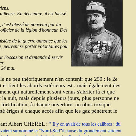
iens.
ailleuse. En décembre, il est blessé
, il est blessé de nouveau par un
 officier de la légion d'honneur. Dés
istère de la guerre annonce que les
re, peuvent se porter volontaires pour
sur l'occasion et demande à servir
er.
e 24 mai.
e ne peu théoriquement n'en contenir que 250 : le 2e
t et tient les abords extérieurs est ; mais également des
ement qui naturellement sont venus s'abriter là et que
t la nuit, mais depuis plusieurs jours, plus personne ne
 fortification, à chaque ouverture, un obus toxique
té érigés à chaque accés afin que les gaz pénètrent le
" Il y en avait de tous les calibres : du
tenant Albert CHEREL :
ts avaient surnommé le "Nord-Sud"à cause du grondement strident