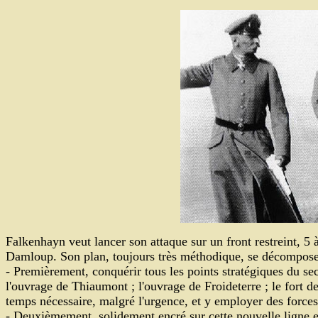
Falkenhayn veut lancer son attaque sur un front restreint, 5 
Damloup. Son plan, toujours très méthodique, se décompose
- Premièrement, conquérir tous les points stratégiques du sect
l'ouvrage de Thiaumont ; l'ouvrage de Froideterre ; le fort de
temps nécessaire, malgré l'urgence, et y employer des forces i
- Deuxièmement, solidement encré sur cette nouvelle ligne et m