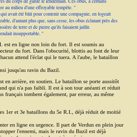
près du corps de garde le lendemain. Ces obus, à certains
re au milieu d'une effroyable tempête. "
 qui avait été bâti pour contenir une compagnie, en logeait
irable, d'autant plus que, sans cesse, les obus éclatant près des
ère de terre et de pierre qu'ils faisaient jaillir.
rendait insupportable. "
. est en ligne non loin du fort. Il est soumis au
teur du fort. Dans l'obscurité, blottis au font de leur
cun attend l'éclat qui le tuera. A l'aube, le bataillon
nsi jusqu'au ravin du Bazil.
t en arrière, en soutien. Le bataillon se porte aussitôt
d qui n'a pas faibli. Il est à son tour anéanti et réduit
us français tombent également, par erreur, au même
 1er et 3e bataillons du 5e R.I., déjà réduit de moitié
onter en ligne en urgence. Il part de Verdun en plein jour
 stopper l'ennemi, mais le ravin du Bazil est déjà