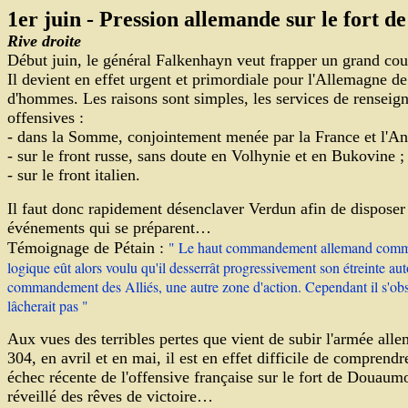
1er juin - Pression allemande sur le fort de
Rive droite
Début juin, le général Falkenhayn veut frapper un grand cou
Il devient en effet urgent et primordiale pour l'Allemagne de
d'hommes. Les raisons sont simples, les services de rensei
offensives
:
-
dans la Somme, conjointement menée par la France et l'An
-
sur le front russe, sans doute en Volhynie et en Bukovine
;
-
sur le front italien.
Il faut donc rapidement désenclaver Verdun afin de disposer
événements qui se préparent…
" Le haut commandement allemand commença
Témoignage de Pétain :
logique eût alors voulu qu'il desserrât progressivement son étreinte au
commandement des Alliés, une autre zone d'action. Cependant il s'obsti
lâcherait pas "
Aux vues des terribles pertes que vient de subir l'armée al
304, en avril et en mai, il est en effet difficile de compren
échec récente de l'offensive française sur le fort de Douaum
réveillé des rêves de victoire…