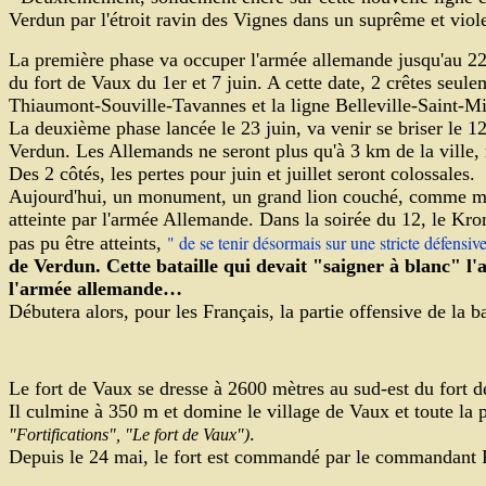
Verdun par l'étroit ravin des Vignes dans un suprême et violen
La première phase va occuper l'armée allemande jusqu'au 22 ju
du fort de Vaux du 1er et 7 juin. A cette date, 2 crêtes seule
Thiaumont-Souville-Tavannes et la ligne Belleville-Saint-Mi
La deuxième phase lancée le 23 juin, va venir se briser le 12 
Verdun. Les Allemands ne seront plus qu'à 3 km de la ville, 
Des 2 côtés, les pertes pour juin et juillet seront colossales.
Aujourd'hui, un monument, un grand lion couché, comme mor
atteinte par l'armée Allemande. Dans la soirée du 12, le Kronp
" de se tenir désormais sur une stricte défensive
pas pu être atteints,
de Verdun. Cette bataille qui devait "saigner à blanc" l
l'armée allemande…
Débutera alors, pour les Français, la partie offensive de la 
Le fort de Vaux se dresse à 2600 mètres au sud-est du fort
Il culmine à 350 m et domine le village de Vaux et toute la 
.
"Fortifications", "Le fort de Vaux")
Depuis le 24 mai, le fort est commandé par le commandant 