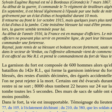
Sylvain Eugème Raynal est né à Bordeaux (Gironde) le 7 mars 1867.
Au début de la guerre, il commande le 7e régiment de tirailleurs algér
En septembre, il est blessé légèrement à l'épaule par une balle de mitr
grièvement par un éclat d'obus et hospitalisé durant 10 mois.
Il retourne au front le 1er octobre 1915, mais quelques jours plus tard
éclat d'obus à la jambe. Cette troisième blessure lui vaut d'être promu
lors, la guerre semble terminée pour lui.
Au début de l'année 1916, la France est en manque d'officiers. Le min
officiers ne pouvant plus servir en première ligne, de part leur blessu
commander une forteresse.
Raynal, juste remis de sa blessure et boitant encore fortement, saute 
dans le secteur de Verdun, ou l'offensive allemande vient de commenc
Il est affecté au 96e R.I. et prend le commandement du fort de Vaux l
La garnison du fort est composée de 600 hommes alors qu'ell
bataillon du 142e R.I., qui forme la garnison intérieur du for
blessés, des restes d'unités décimées, des égarés accidentell
l'on ne peut rejeter à la mort. Certains ont été évacués duran
rentre ni ne sort ; 8000 obus tombent 22 heures sur 24 sur la
tombe toutes les 5 secondes. Des murs de sacs de sable ont é
moins possible.
Dans le fort, la vie est insupportable. Témoignage du lieu
77, du 105, à l'éclatement déchirant ; du 210, du 380, que les solda