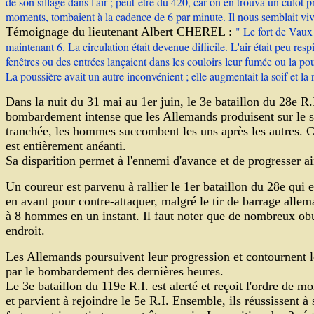
de son sillage dans l'air ; peut-être du 420, car on en trouva un culot 
moments, tombaient à la cadence de 6 par minute. Il nous semblait viv
" Le fort de Vaux
Témoignage du lieutenant Albert CHEREL :
maintenant 6. La circulation était devenue difficile. L'air était peu resp
fenêtres ou des entrées lançaient dans les couloirs leur fumée ou la poussi
La poussière avait un autre inconvénient ; elle augmentait la soif et la 
Dans la nuit du 31 mai au 1er juin, le 3e bataillon du 28e R.I
bombardement intense que les Allemands produisent sur le sec
tranchée, les hommes succombent les uns après les autres. Cha
est entièrement anéanti.
Sa disparition permet à l'ennemi d'avance et de progresser ai
Un coureur est parvenu à rallier le 1er bataillon du 28e qui es
en avant pour contre-attaquer, malgré le tir de barrage alleman
à 8 hommes en un instant. Il faut noter que de nombreux ob
endroit.
Les Allemands poursuivent leur progression et contournent les
par le bombardement des dernières heures.
Le 3e bataillon du 119e R.I. est alerté et reçoit l'ordre de m
et parvient à rejoindre le 5e R.I. Ensemble, ils réussissent à