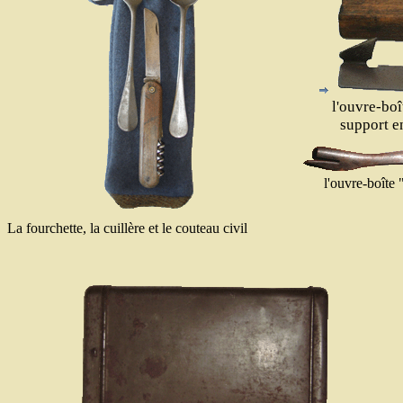
l'ouv
re-boî
support e
l'ouvre-boîte 
La fourchette, la cuillère et le couteau civil